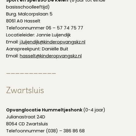
Sport en Spel BSO De Keien
(8 jaar tot einde
basisschoolleeftijd)
Burg. Malcorpslaan 5
8061 AG Hasselt
Telefoonnummer 06 – 57 74 75 77
Locatieleider: Jannie Luijendijk
Email:
j.luijendijk@kinderopvangskz.nl
Aanspreekpunt: Daniëlle Buit
Email:
hasselt@kinderopvangskz.nl
___________
Zwartsluis
Opvanglocatie Hummeltjeshonk
(0-4 jaar)
Julianastraat 24D
8064 CD Zwartsluis
Telefoonnummer (038) – 386 86 68