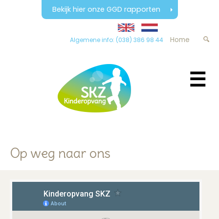
Bekijk hier onze GGD rapporten
Home
Algemene info: (038) 386 98 44
☰
Op weg naar ons