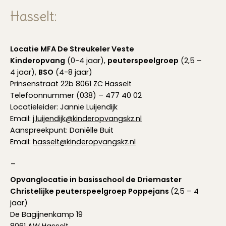
Hasselt:
Locatie MFA De Streukeler Veste
Kinderopvang
(0-4 jaar),
peuterspeelgroep
(2,5 –
4 jaar),
BSO
(4-8 jaar)
Prinsenstraat 22b 8061 ZC Hasselt
Telefoonnummer (038) – 477 40 02
Locatieleider: Jannie Luijendijk
Email:
j.luijendijk@kinderopvangskz.nl
Aanspreekpunt: Daniëlle Buit
Email:
hasselt@kinderopvangskz.nl
_
Opvanglocatie in basisschool de Driemaster
Christelijke peuterspeelgroep Poppejans
(2,5 – 4
jaar)
De Bagijnenkamp 19
8061 AW Hasselt