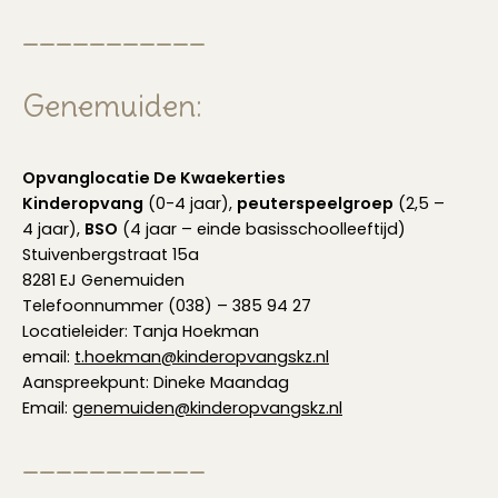
___________
Genemuiden:
Opvanglocatie De Kwaekerties
Kinderopvang
(0-4 jaar),
peuterspeelgroep
(2,5 –
4 jaar),
BSO
(4 jaar – einde basisschoolleeftijd)
Stuivenbergstraat 15a
8281 EJ Genemuiden
Telefoonnummer (038) – 385 94 27
Locatieleider: Tanja Hoekman
email:
t.hoekman@kinderopvangskz.nl
Aanspreekpunt: Dineke Maandag
Email:
genemuiden@kinderopvangskz.nl
___________