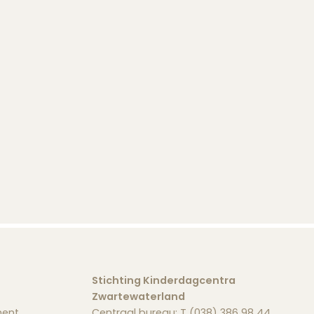
Stichting Kinderdagcentra
Zwartewaterland
ment
Centraal bureau: T (038) 386 98 44