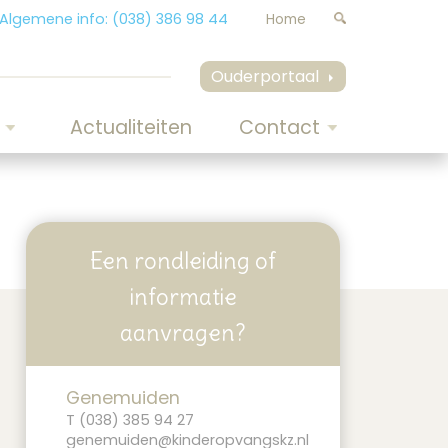
Algemene info: (038) 386 98 44
Home
Ouderportaal
Actualiteiten
Contact
Een rondleiding of
informatie
aanvragen?
Genemuiden
T (038) 385 94 27
genemuiden@kinderopvangskz.nl